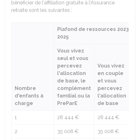
bénéficier de l'affiliation gratuite à l'Assurance
retraite sont les suivantes :
Plafond de ressources 2023 en 
2025
Vous vivez
Vo
seul et vous
en
percevez
Vous vivez
vo
l'allocation
en couple
pe
de base, le
et vous
Pr
Nombre
complément
percevez
le
d'enfants à
familial ou la
l'allocation
co
charge
PreParE
de base
fam
1
28 444 €
28 444 €
30
2
35 008 €
35 008 €
36