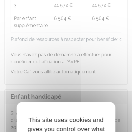
3
41 572 €
41 572 €
43
Par enfant
6 564 €
6 564 €
7 
supplémentaire
Plafond de ressources à respecter pour bénéficier de l’
Vous n'avez pas de démarche à effectuer pour
bénéficier de l'affiliation à l'AVPF.
Votre
Caf
vous affilie automatiquement.
Enfant handicapé
Si vous élevez ou avez élevé un enfant atteint
This site uses cookies and
d'une incapacité permanente de
80 %
de moins de
20 ans, vous avez droit à 1
trimestre
gives you control over what