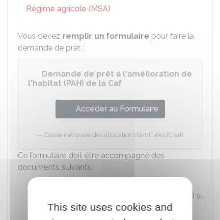
Régime agricole (MSA)
Vous devez
remplir un formulaire
pour faire la
demande de prêt :
Demande de prêt à l'amélioration de
l'habitat (PAH) de la Caf
Accéder au Formulaire
Caisse nationale des allocations familiales (Cnaf)
Ce formulaire doit être accompagné des
documents suivants :
Le ou les devis détaillé(s) des travaux
(indiquant quantité, mètre et prix unitaire) si
This site uses cookies and
vous faites réaliser les travaux par une
entreprise, ou le ou les devis concernant