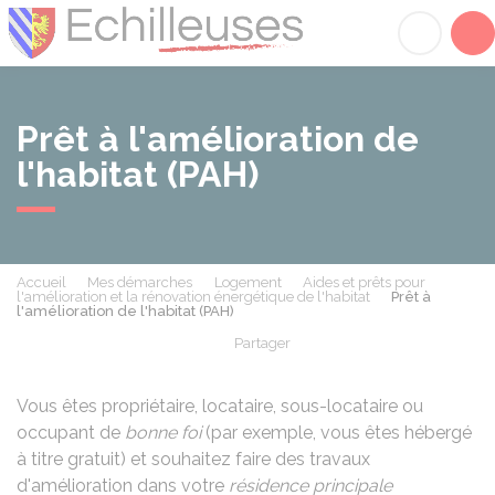
Échilleuses
Acc
Prêt à l'amélioration de
l'habitat (PAH)
Accueil
Mes démarches
Logement
Aides et prêts pour
l'amélioration et la rénovation énergétique de l'habitat
Prêt à
l'amélioration de l'habitat (PAH)
Partager
Partager sur Facebook
Partager sur X - Twit
Partager sur
Par
Vous êtes propriétaire, locataire, sous-locataire ou
occupant de
bonne foi
(par exemple, vous êtes hébergé
à titre gratuit) et souhaitez faire des travaux
d'amélioration dans votre
résidence principale