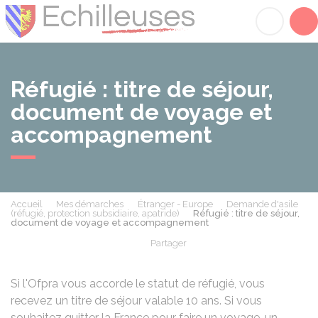
Échilleuses
Acc
Réfugié : titre de séjour,
document de voyage et
accompagnement
Accueil
Mes démarches
Étranger - Europe
Demande d'asile
(réfugié, protection subsidiaire, apatride)
Réfugié : titre de séjour,
document de voyage et accompagnement
Partager
Partager sur Facebook
Partager sur X - Twit
Partager sur
Par
Si l'
Ofpra
vous accorde le statut de réfugié, vous
recevez un titre de séjour valable 10 ans. Si vous
souhaitez quitter la France pour faire un voyage, un