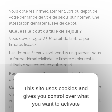
Vous obtenez immédiatement, lors du dépôt de
votre demande de titre de séjour sur internet, une
attestation dématérialisée
de dépôt.
Quel est le coût du titre de séjour ?
Vous devez régler
25 €
(droit de timbre) par
timbres fiscaux.
Les timbres fiscaux sont vendus uniquement sous
la forme dématérialisée (le timbre papier reste
utilisable seulement en outre-mer).
Pour un renouvellement de votre titre
, vous
devrez régler
225 €
(taxe et droit de timbre).
Comment le titre de séjour est-il est remis ?
This site uses cookies and
Vous êtes contacté par mail ou par sms lorsque
gives you control over what
votre titre de séjour est prêt. Il vous est remis par la
you want to activate
préfecture ou la sous-préfecture de votre