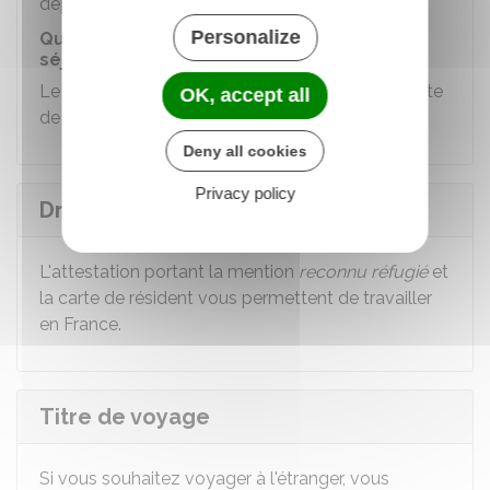
département de résidence.
Personalize
Quelle est la durée de validité du titre de
séjour ?
Le titre de séjour qui vous est délivré est une carte
OK, accept all
de résident. Elle est valable
10 ans.
Deny all cookies
Privacy policy
Droit au travail
L'attestation portant la mention
reconnu réfugié
et
la carte de résident vous permettent de travailler
en France.
Titre de voyage
Si vous souhaitez voyager à l'étranger, vous