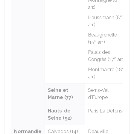
Montaigne (8
arr.)
e
Haussmann (8
arr.)
Beaugrenelle
e
(15
arr.)
Palais des
e
Congrès (17
arr.)
e
Montmartre (18
arr.)
Seine et
Serris-Val
Marne (77)
d'Europe
Hauts-de-
Paris La Défense
Seine (92)
Normandie
Calvados (14)
Deauville