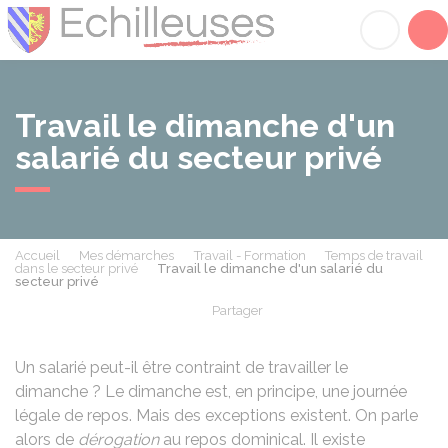
Échilleuses
Acc
Travail le dimanche d'un
salarié du secteur privé
Accueil
Mes démarches
Travail - Formation
Temps de travail
dans le secteur privé
Travail le dimanche d'un salarié du
secteur privé
Partager
Partager sur Facebook
Partager sur X - Twit
Partager sur
Par
Un salarié peut-il être contraint de travailler le
dimanche ? Le dimanche est, en principe, une journée
légale de repos. Mais des exceptions existent. On parle
alors de
dérogation
au repos dominical. Il existe