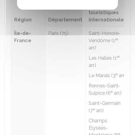
Zones
touristiques
Région
Département
internationales
Île-de-
Paris (75)
Saint-Honoré-
er
France
Vendôme (1
arr.)
er
Les Halles (1
arr.)
e
Le Marais (3
arr.)
Rennes-Saint-
e
Sulpice (6
arr.)
Saint-Germain
e
(7
arr.)
Champs
Élysées-
e