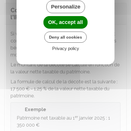
Personalize
Comment s'applique la décote pour
l'IFI ?
OK, accept all
Si vous déclarez un patrimoine dont la valeur est
Deny all cookies
comprise entre
1 300 000 €
et
1 400 000 €
, vous
bénéficiez d'une décote qui est déduite du
Privacy policy
montant de votre IFI.
Le montant de la décote se calcule en fonction de
la valeur nette taxable du patrimoine.
La formule de calcul de la décote est la suivante :
17 500 €
-
1,25 %
de la valeur nette taxable du
patrimoine.
Exemple
er
Patrimoine net taxable au 1
janvier 2025 :
1
350 000 €