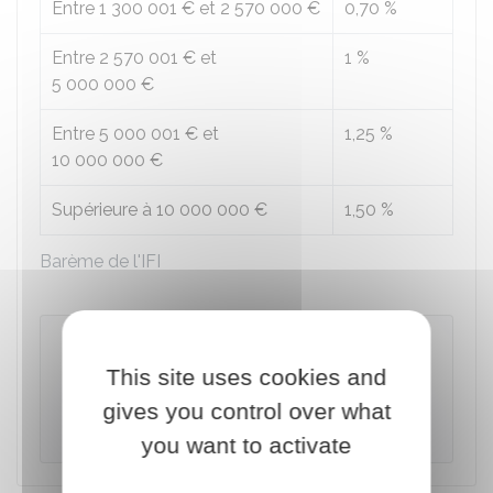
Entre
1 300 001 €
et
2 570 000 €
0,70 %
Entre
2 570 001 €
et
1 %
5 000 000 €
Entre
5 000 001 €
et
1,25 %
10 000 000 €
Supérieure à
10 000 000 €
1,50 %
Barème de l'IFI
Attention
Le barème de l'IFI commence à partir de
This site uses cookies and
800 000 €
, mais le seuil d'imposition à l'IFI
gives you control over what
est de
1 300 000 €
.
you want to activate