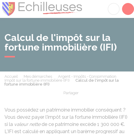
Échilleuses
Acc
Calcul de l'impôt sur la
fortune immobilière (IFI)
Accueil
Mes démarches
Argent - Impôts - Consommation
Impôt sur la fortune immobilière (IFI)
Calcul de l'impôt sur la
fortune immobilière (IFI)
Partager
Partager sur Facebook
Partager sur X - Twit
Partager sur
Par
Vous possédez un patrimoine immobilier conséquent ?
Vous devez payer l'impôt sur la fortune immobilière (IFI)
si la
valeur nette
de ce patrimoine excède
1 300 000 €
.
L'IFI est calculé en appliquant un barème progressif au