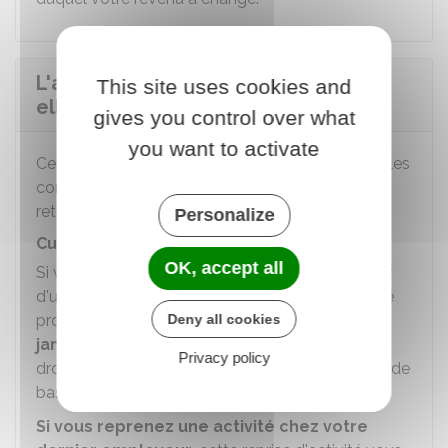
L'activité professionnelle donne-t-
This site uses cookies and
elle droit à une nouvelle retraite ?
gives you control over what
you want to activate
Cela dépend selon que vous remplissez ou non les
conditions pour bénéficier d'un cumul emploi-
retraite intégral.
Personalize
Cumul emploi-retraite intégral
OK, accept all
Si vous remplissez les conditions pour bénéficier
d'un cumul emploi-retraite intégral, votre activité
professionnelle vous permet,
Deny all cookies
depuis le 1er
janvier 2023
, de vous constituer de nouveaux
Privacy policy
droits à la retraite auprès de la caisse de retraite de
base dont relève votre activité.
Si vous reprenez une activité chez votre