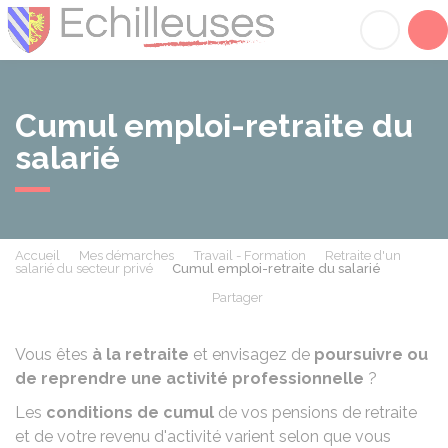
Échilleuses
Acc
Cumul emploi-retraite du
salarié
Accueil
Mes démarches
Travail - Formation
Retraite d'un
salarié du secteur privé
Cumul emploi-retraite du salarié
Partager
Partager sur Facebook
Partager sur X - Twit
Partager sur
Par
Vous êtes
à la retraite
et envisagez de
poursuivre ou
de reprendre une activité professionnelle
?
Les
conditions de cumul
de vos pensions de retraite
et de votre revenu d'activité varient selon que vous