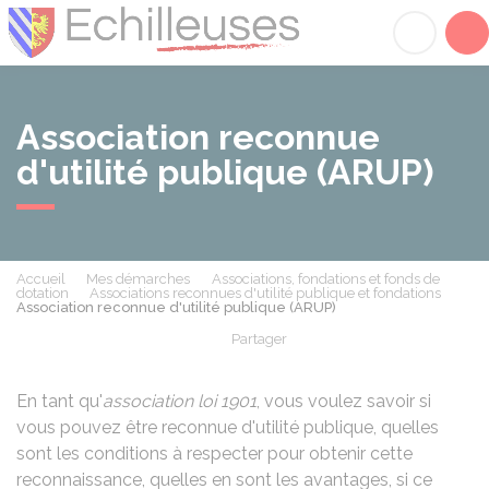
Échilleuses
Acc
Association reconnue
d'utilité publique (ARUP)
Accueil
Mes démarches
Associations, fondations et fonds de
dotation
Associations reconnues d'utilité publique et fondations
Association reconnue d'utilité publique (ARUP)
Partager
Partager sur Facebook
Partager sur X - Twit
Partager sur
Par
En tant qu'
association loi 1901
, vous voulez savoir si
vous pouvez être reconnue d'utilité publique, quelles
sont les conditions à respecter pour obtenir cette
reconnaissance, quelles en sont les avantages, si ce