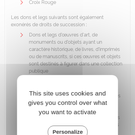
Croix Rouge
Les dons et legs suivants sont également
exonérés de droits de succession :
Dons et legs d'œuvres d'art, de
monuments ou d'objets ayant un
caractère historique, de livres, d'imprimés
ou de manuscrits, si ces œuvres et objets
sont destinés à figurer dans une collection
publique
Dons et legs de sommes d'argent ou
d'immeubles faits avec obligation, pour
This site uses cookies and
l'organisme bénéficiaire, de consacrer ces
gives you control over what
libéralités à l'achat d'œuvres d'art, de
monuments ou d'objets ayant un
you want to activate
caractère historique, de livres, d'imprimés
ou de manuscrits, destinés à figurer dans
une collection publique, ou à l'entretien
Personalize