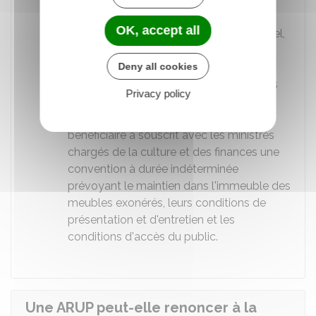
d'une collection publique
OK, accept all
Biens immeubles qui sont, pour l'essentiel,
classés ou inscrits sur l'inventaire
supplémentaire des monuments
Deny all cookies
historiques. Mais aussi les biens meubles
Privacy policy
qui en constituent le complément
historique ou artistique, si l'organisme
bénéficiaire a souscrit avec les ministres
chargés de la culture et des finances une
convention à durée indéterminée
prévoyant le maintien dans l'immeuble des
meubles exonérés, leurs conditions de
présentation et d'entretien et les
conditions d'accès du public.
Une ARUP peut-elle renoncer à la