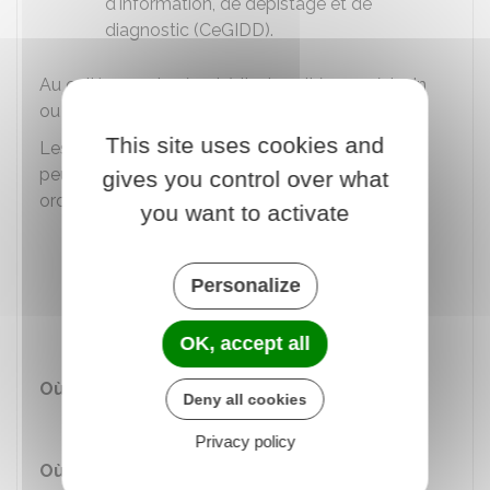
d'information, de dépistage et de
diagnostic (CeGIDD).
Au collège, au lycée et à l'université, un médecin
ou un infirmier peut vous la délivrer.
This site uses cookies and
Les
majeures sans couverture sociale
peuvent se la procurer gratuitement et sans
gives you control over what
ordonnance :
you want to activate
Dans les centres de santé sexuelle
Ou encore dans les Centres gratuits
Personalize
d'information, de dépistage et de
diagnostic (CeGIDD).
OK, accept all
Où s'adresser ?
Deny all cookies
Médecin
Privacy policy
Où s'adresser ?