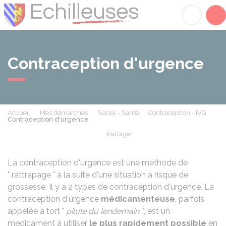
Échilleuses
Acc
Contraception d'urgence
Accueil
Mes démarches
Social - Santé
Contraception - IVG
Contraception d'urgence
Partager
Partager sur Facebook
Partager sur X - Twit
Partager sur
Par
La contraception d'urgence est une méthode de
" rattrapage " à la suite d'une situation à risque de
grossesse. Il y a 2 types de contraception d'urgence. La
contraception d'urgence
médicamenteuse
, parfois
appelée à tort "
pilule du lendemain "
, est un
médicament à utiliser
le plus rapidement possible
en