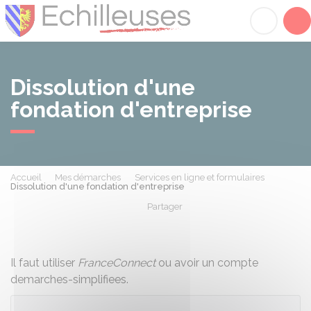
Échilleuses
Acc
Dissolution d'une
fondation d'entreprise
Accueil
Mes démarches
Services en ligne et formulaires
Dissolution d'une fondation d'entreprise
Partager
Partager sur Facebook
Partager sur X - Twit
Partager sur
Par
Il faut utiliser
FranceConnect
ou avoir un compte
demarches-simplifiees.