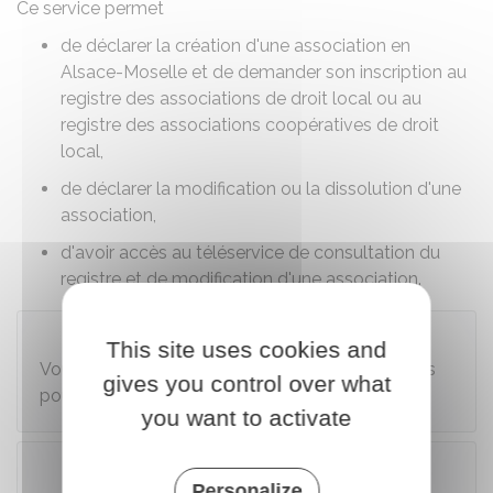
Ce service permet
de déclarer la création d'une association en
Alsace-Moselle et de demander son inscription au
registre des associations de droit local ou au
registre des associations coopératives de droit
local,
de déclarer la modification ou la dissolution d'une
association,
d'avoir accès au téléservice de consultation du
registre et de modification d'une association.
Attention
This site uses cookies and
Vous devez avoir un compte utilisateur, que vous
gives you control over what
pouvez créer à la rubrique " Créer un compte ".
you want to activate
Personalize