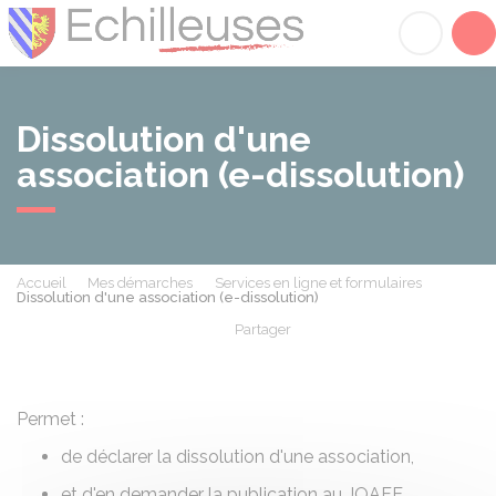
Échilleuses
Acc
Dissolution d'une
association (e-dissolution)
Accueil
Mes démarches
Services en ligne et formulaires
Dissolution d'une association (e-dissolution)
Partager
Partager sur Facebook
Partager sur X - Twit
Partager sur
Par
Permet :
de déclarer la dissolution d'une association,
et d'en demander la publication au
JOAFE
.