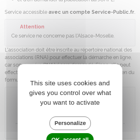
Service accessible
avec un compte Service-Public.fr
.
Attention
Ce service ne concerne pas l'Alsace-Moselle.
L'association doit être inscrite au répertoire national des
associations (RNA) pour effectuer la démarche en ligne,
car son
numéro RNA
lui sera demandé. Sinon, elle peut
effectuer la démarche par correspondance au moyen du
formulaire
cerfa n°13972
.
This site uses cookies and
gives you control over what
you want to activate
Accéder au téléservice
Personalize
Direction de l'information légale et administrative (Dila) -
Premier ministre
OK, accept all