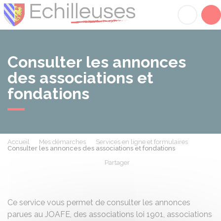
Échilleuses
Acc
Consulter les annonces
des associations et
fondations
Accueil
Mes démarches
Services en ligne et formulaires
Consulter les annonces des associations et fondations
Partager
Partager sur Facebook
Partager sur X - Twit
Partager sur
Par
Ce service vous permet de consulter les annonces
parues au
JOAFE
, des associations loi 1901, associations