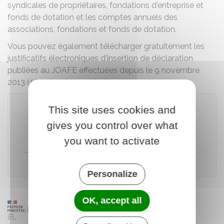
syndicales de propriétaires, fondations d'entreprise et
fonds de dotation et les comptes annuels des
associations, fondations et fonds de dotation.
Vous pouvez également télécharger gratuitement les
justificatifs électroniques d'insertion de déclaration
publiées au JOAFE effectuées depuis le 9 novembre
2013 (
témoins de parution
).
This site uses cookies and
gives you control over what
Accéder au outil de recherche
you want to activate
Direction de l'information légale et administrative (Dila) -
Premier ministre
Personalize
OK, accept all