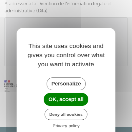
À adresser à la Direction de l'information légale et
administrative (Dila).
Télécharger le formulaire (1.9 MB)
This site uses cookies and
Direction de l'information légale et administrative (Dila) -
gives you control over what
Premier ministre
you want to activate
Personalize
OK, accept all
Deny all cookies
Privacy policy