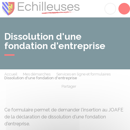
Échilleuses
Acc
Dissolution d'une
fondation d'entreprise
Accueil
Mes démarches
Services en ligne et formulaires
Dissolution d'une fondation d'entreprise
Partager
Partager sur Facebook
Partager sur X - Twit
Partager sur
Par
Ce formulaire permet de demander l'insertion au
JOAFE
de la déclaration de dissolution d'une fondation
d'entreprise.