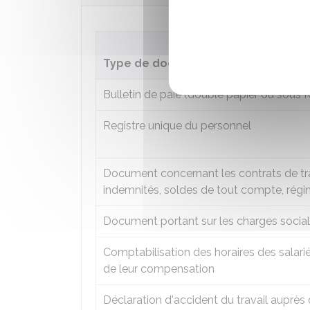
Type de document
Bulletin de paie (double papier ou sous 
Registre unique du personnel
Document concernant les contrats de trava
indemnités, soldes de tout compte, régime
Document portant sur les charges sociales
Comptabilisation des horaires des salarié
de leur compensation
Déclaration d'accident du travail auprès