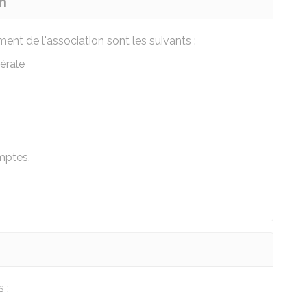
n
t de l'association sont les suivants :
érale
mptes.
 :