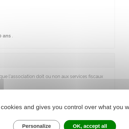
0 ans
.
ue l'association doit ou non aux services fiscaux
des dons remis aux donateurs pour réduction
 cookies and gives you control over what you w
onnels de l'association
Personalize
OK, accept all