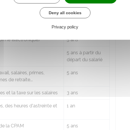
Deny all cookies
Durée de
conservation
Privacy policy
forme électronique)
5 ans
5 ans à partir du
départ du salarié
il, salaires, primes,
5 ans
s de retraite...
 et la taxe sur les salaires
3 ans
s, des heures d'astreinte et
1 an
 de la
CPAM
5 ans