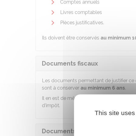
Comptes annuels
Livres comptables
Pièces justificatives.
Ils doivent être conservés
au minimum 1
Documents fiscaux
Les documents permettant de justifier ce q
sont à conserver
au minimum 6 ans
.
Il en est de même des doubles des reçus 
d'impôt.
This site uses
Documents concernant les pers