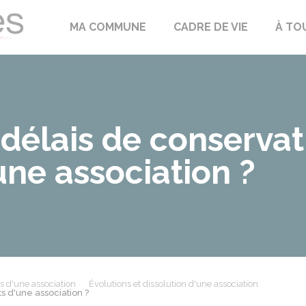
Échilleuses
MA COMMUNE
CADRE DE VIE
À TO
 délais de conservat
ne association ?
s d'une association
Évolutions et dissolution d'une association
s d'une association ?