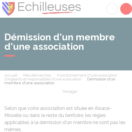
Échilleuses
Acc
Démission d'un membre
d'une association
Accueil
Mes démarches
Fonctionnement d'une association
Dirigeants et responsables d'une association
Démission d'un
membre d'une association
Partager
Partager sur Facebook
Partager sur X - Twit
Partager sur
Par
Selon que votre association est située en Alsace-
Moselle ou dans le reste du territoire, les règles
applicables à la démission d'un membre ne sont pas les
mêmes.