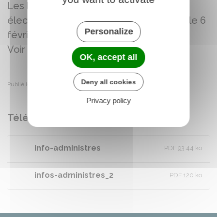
Les limites d'inscription sur les listes
électorales sont le 4 février en ligne et le 6
Personalize
février en mairie.
Voir infos ci-jointe
OK, accept all
Deny all cookies
Publié le mercredi 17 décembre 2025
Privacy policy
Télécharger
info-administres
PDF 93.44 ko
infos-administres_2
PDF 120 ko